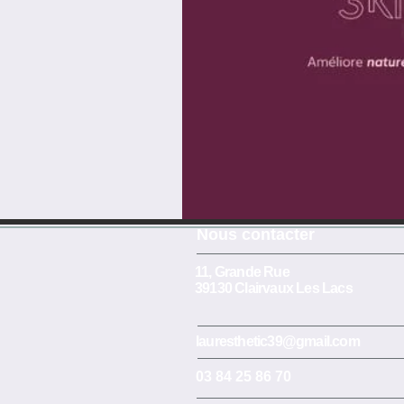
​​​Nous contacter
11, Grande Rue
39130 Clairvaux Les Lacs
lauresthetic39@gmail.com
03 84 25 86 70