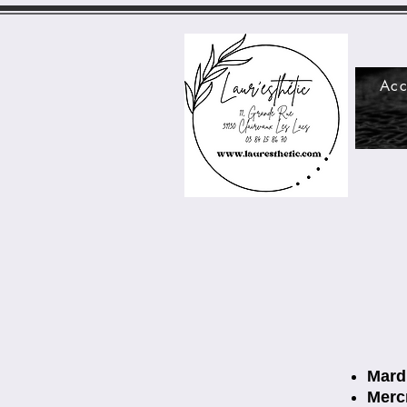
Acc
Mard
Merc